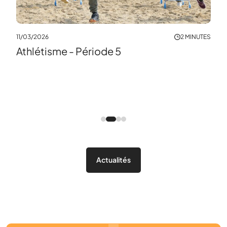
29/0
11/03/2026
2 MINUTES
Le 
Athlétisme - Période 5
MINUTE
Actualités