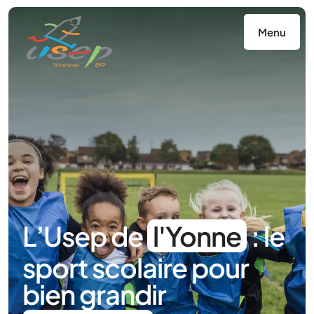
Panneau de gestion des cookies
Menu
L’Usep de
l'Yonne
: le
sport scolaire pour
bien grandir